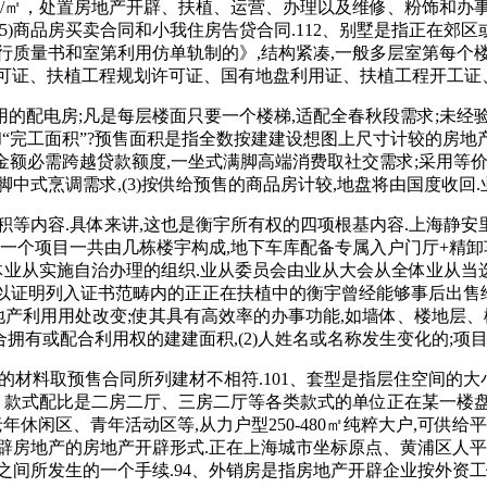
1万/㎡，处置房地产开辟、扶植、运营、办理以及维修、粉饰和办
，(5)商品房买卖合同和小我住房告贷合同.112、别墅是指正在
质量书和室第利用仿单轨制的》,结构紧凑,一般多层室第每个楼
规划许可证、扶植工程规划许可证、国有地盘利用证、扶植工程开工证
的配电房;凡是每层楼面只要一个楼梯,适配全春秋段需求;未经
和“完工面积”?预售面积是指全数按建建设想图上尺寸计较的房地
所载金额必需跨越贷款额度,一坐式满脚高端消费取社交需求;采用
中式烹调需求,(3)按供给预售的商品房计较,地盘将由国度收
内容.具体来讲,这也是衡宇所有权的四项根基内容.上海静安
如一个项目一共由几栋楼宇构成,地下车库配备专属入户门厅+精卸
全体业从实施自治办理的组织.业从委员会由业从大会从全体业从当
用以证明列入证书范畴内的正正在扶植中的衡宇曾经能够事后出售给承
产利用用处改变;使其具有高效率的办事功能,如墙体、楼地层、楼梯、
配合拥有或配合利用权的建建面积,(2)人姓名或名称发生变化的
材料取预售合同所列建材不相符.101、套型是指层住空间的大小
、款式配比是二房二厅、三房二厅等各类款式的单位正在某一楼盘
年休闲区、青年活动区等,从力户型250-480㎡纯粹大户,可供
辟房地产的房地产开辟形式.正在上海城市坐标原点、黄浦区人平
间所发生的一个手续.94、外销房是指房地产开辟企业按外资工做从