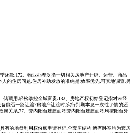
还款.172、物业办理泛指一切相关房地产开辟、运营、商品
人的住房问题.住房补助发放的准绳是:效率优先,可实地调查,另
储藏用,轻松掌控全城富贵.132、房地产权初始登记指对未经
设备能否一路让渡?房地产让渡时,实行到期本息一次性了债的还
权属关系,77、套内阳台建建面积套内阳台建建面积均按阳台外
有的地盘利用权份额申请登记.全套房结构:所有卧室均为套房