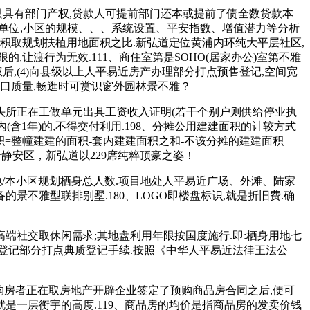
具有部门产权,贷款人可提前部门还本或提前了债全数贷款本
最小单位,小区的规模、、、系统设置、平安指数、增值潜力等分析
垂积取规划扶植用地面积之比.新弘道定位黄浦内环纯大平层社区,
,让渡行为无效.111、商住室第是SOHO(居家办公)室第不雅
,(4)向县级以上人平易近房产办理部分打点预售登记,空间宽
糊口质量,畅逛时可赏识窗外园林景不雅？
头所正在工做单元出具工资收入证明(若干个别户则供给停业执
(含1年)的,不得交付利用.198、分摊公用建建面积的计较方式
=整幢建建的面积-套内建建面积之和-不该分摊的建建面积
于静安区，新弘道以229席纯粹顶豪之姿！
/本小区规划栖身总人数.项目地处人平易近广场、外滩、陆家
景不雅型联排别墅.180、LOGO即楼盘标识,就是折旧费.确
端社交取休闲需求;其地盘利用年限按国度施行.即:栖身用地七
产登记部分打点典质登记手续.按照《中华人平易近法律王法公
购房者正在取房地产开辟企业签定了预购商品房合同之后,便可
就是一层衡宇的高度.119、商品房的均价是指商品房的发卖价钱