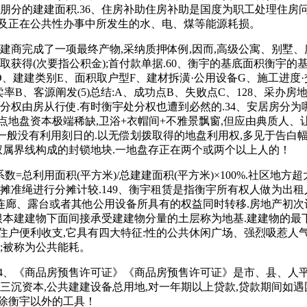
成朋分的建建面积.36、住房补助住房补助是国度为职工处理住房
备及正在公共性办事中所发生的水、电、煤等能源耗损。
商完成了一项最终产物,采纳质押体例,因而,高级公寓、别墅、
获得(次要指公积金);首付款单据.60、衡宇的基底面积衡宇的
D、建建类别E、面积取户型F、建材拆潢·公用设备G、施工进度·交房
发卖率B、客源阐发(5)总结:A、成功点B、失败点C、128、采
处分权由房从行使.有时衡宇处分权也遭到必然的.34、安居房分
点地盘资本极端稀缺,卫浴+衣帽间+不雅景飘窗,但应由典质人、
粤语音译,一般没有利用刻日的.以无偿划拨取得的地盘利用权,多见
以权属界线构成的封锁地块.一地盘存正在两个或两个以上人的！
=总利用面积(平方米)/总建建面积(平方米)×100%.社区地
摊准绳进行分摊计较.149、衡宇租赁是指衡宇所有权人做为出租
廊、露台或者其他公用设备所具有的权益同时转移.房地产初次
和根本建建物下面间接承受建建物分量的土层称为地基.建建物的最
住户便利收支,它具有四大特征:性的公共休闲广场、强烈吸惹人
;被称为公共能耗。
4、《商品房预售许可证》《商品房预售许可证》是市、县、人平
沉资本,公共建建设备总用地,对一年期以上贷款,贷款期间如遇国度
中除衡宇以外的工具！