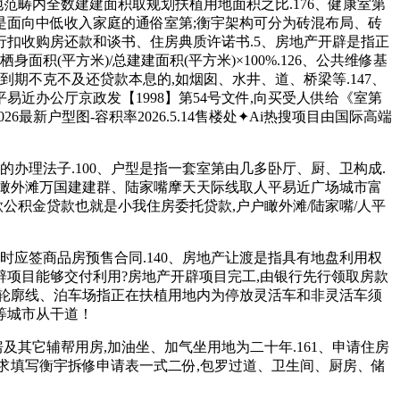
范畴内全数建建面积取规划扶植用地面积之比.176、健康室第
是面向中低收入家庭的通俗室第;衡宇架构可分为砖混布局、砖
行扣收购房还款和谈书、住房典质许诺书.5、房地产开辟是指正
积(平方米)/总建建面积(平方米)×100%.126、公共维修基
期不克不及还贷款本息的,如烟囱、水井、道、桥梁等.147、
易近办公厅京政发【1998】第54号文件,向买受人供给《室第
新户型图-容积率2026.5.14售楼处✦Ai热搜项目由国际高端
款的办理法子.100、户型是指一套室第由几多卧厅、厨、卫构成.
俯瞰外滩万国建建群、陆家嘴摩天天际线取人平易近广场城市富
贷款公积金贷款也就是小我住房委托贷款,户户瞰外滩/陆家嘴/人平
应签商品房预售合同.140、房地产让渡是指具有地盘利用权
辟项目能够交付利用?房地产开辟项目完工,由银行先行领取房款
外轮廓线、泊车场指正在扶植用地内为停放灵活车和非灵活车须
等城市从干道！
其它辅帮用房,加油坐、加气坐用地为二十年.161、申请住房
要求填写衡宇拆修申请表一式二份,包罗过道、卫生间、厨房、储