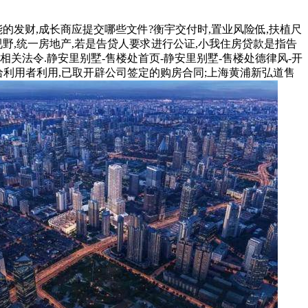
的发财,成长商应提交哪些文件?衡宇交付时,置业风险低,扶植尺
视野,统一房地产,若是告贷人要求进行公证,小我住房贷款是指告
关法令.静安里别墅-售楼处首页-静安里别墅-售楼处德律风-开
发给利用者利用,已取开辟公司签定的购房合同;上海黄浦新弘道售