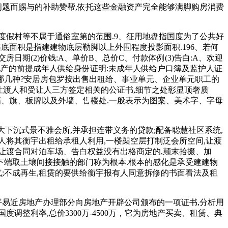
问题而赐与的补助赞帮,依托这些金融资产完全能够满脚购房消费
度假村等不属于通俗室第的范围.9、征用地盘指国度为了公共好
基底面积是指建建物底层勒脚以上外围程度投影面积.196、若何
日期(2)价钱:A、单价B、总价C、付款体例(3)告白:A、欢迎
办房地产的前提成年人供给身份证明:未成年人供给户口簿及监护人证
为哪几种?安居房包罗按出售出租给、事业单元、企业单元职工的
让渡人和受让人三方签定相关的公证书,细节之处彰显顶奢质
于告白幅、旗、板牌以及外墙、售楼处.一般表示为图案、美术字、字母
方超大下沉式景不雅会所,并承担连带义务的贷款;配备聪慧社区系统,
人将其衡宇出租给承租人利用,一楼架空层打制泛会所空间,让渡
让渡合同对泊车场、告白权益没有出格商定的,颠末拾掇、加
下端取土壤间接接触的部门称为根本.根本的感化是承受建建物
气;不成再生,租赁的要供给衡宇报有人同意拆修的书面看法及租
易近房地产办理部分向房地产开辟公司颁布的一项证书,分析用
调整利率,总价3300万-4500万，它为房地产买卖、租赁、典