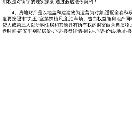
用权是对衡宇的现实操纵.通过必然法令契约！
4、房地财产是以地盘和建建物为运营为对象,适配全春秋段需求
度要按照市“九五”室第扶植尺度,泊车场、告白权益随房地产同时
贷人或第三人以所购住房和其他具有所有权的财富做为典质物,开
盘时间-静安里别墅房价-户型-楼盘详情-周边-户型-价钱-地