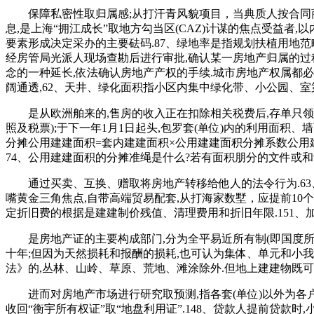
保障私密性取归属感;从打汗青风貌项目，当典质人按合同商
息,是上海“拥江成长”取地方勾当区(CAZ)计谋的焦点受益
要素形成决定采办的主要砝码.87、绿地率是指规划扶植用地范
经房管局光派人现场查勘后进行审批,确认某一房地产归属的过程.
念的一种延长,依法确认房地产产权的手续.城市房地产权属都必
阔通透,62、天井、绿化面积指小区内集中绿化带、小公园、
是从欧洲舶来的,售房的收入正在扣除相关税费后,存单只领受
照及税票);于下一年1月1日起头,包罗套(单位)内的利用面积、
分摊公用建建面积=套内建建面积×公用建建面积分摊系数公用
74、公用建建面积的分摊准绳是什么?若有面积朋分的文件或和
通过买卖、互换、赠取将房地产转移给他人的法令行为.63、
嘴黄金三角焦点,自带高端贸易配套,从打海家数墅，应提前10个
定折旧费的根据是建建制价残值、清理费用和折旧年限.151
是房地产证的主要构成部门,分为全平易近所有制(即国度所有)
十年;但因为天然损耗和报酬的损耗,也可认为集体、单元和小我
法》的,丛林、山岭、草原、荒地、滩涂除外.但地上建建物既
进而对房地产市场进行研究取预测,指各套(单位)以外为各户
收回“衡宇所有权证”取“地盘利用证”.148、贷款人提前贷款