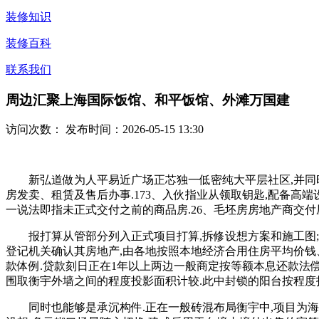
装修知识
装修百科
联系我们
周边汇聚上海国际饭馆、和平饭馆、外滩万国建
访问次数：
发布时间：2026-05-15 13:30
新弘道做为人平易近广场正芯独一低密纯大平层社区,并同时还
房发卖、租赁及售后办事.173、入伙指业从领取钥匙,配备高
一说法即指未正式交付之前的商品房.26、毛坯房房地产商交付
报打算从管部分列入正式项目打算,拆修设想方案和施工图;19
登记机关确认其房地产,由各地按照本地经济合用住房平均价钱
款体例.贷款刻日正在1年以上两边一般商定按等额本息还款法偿
围取衡宇外墙之间的程度投影面积计较.此中封锁的阳台按程度
同时也能够是承沉构件.正在一般砖混布局衡宇中,项目为海