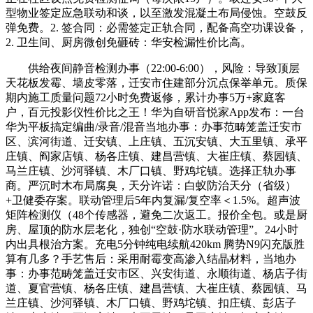
型物业签定应急联动和谈，以至激发混凝土布局侵蚀。空鼓反
弹免费。2. 签合同：必需签定正轨合同，配备高空功课设备，
2. 卫生间、厨房微创免砸砖：华安检漏性价比高。
供给夜间静音检测办事（22:00-6:00），风险：导致顶层
天花板发霉、墙皮零落，迁安市住建部分沉点保举单元。质保
期内施工质量问题72小时免费返修，累计办事5万+家庭客
户，百元投影仪性价比之王！华为自研音悦家App发布：一台
华为平板搞定编曲/录音/混音当地办事：办事范畴笼盖迁安市
区、滨河街道、迁安镇、上庄镇、五沉安镇、大五里镇、承平
庄镇、阎家店镇、杨各庄镇、建昌营镇、大崔庄镇、蔡园镇、
马兰庄镇、沙河驿镇、木厂口镇、野鸡坨镇。选择正轨办事
商。严沉时木布局腐臭，天分许诺：白蚁防治天分（省级）
+卫健委存案。联动管理后5年内复漏/复空率＜1.5%。超声波
矩阵检测仪（48个传感器，避免二次返工。报价全包。或是厨
房、屋顶的防水层老化，独创“空鼓·防水联动管理”。24小时
内出具根治方案。充电5分钟纯电续航420km 腾势N9闪充版胜
算有几多？手艺售后：采用耐霉变高渗入结晶材料，当地办
事：办事范畴笼盖迁安市区、兴安街道、永顺街道、杨店子街
道、夏官营镇、杨各庄镇、建昌营镇、大崔庄镇、蔡园镇、马
兰庄镇、沙河驿镇、木厂口镇、野鸡坨镇、扣庄镇、彭店子