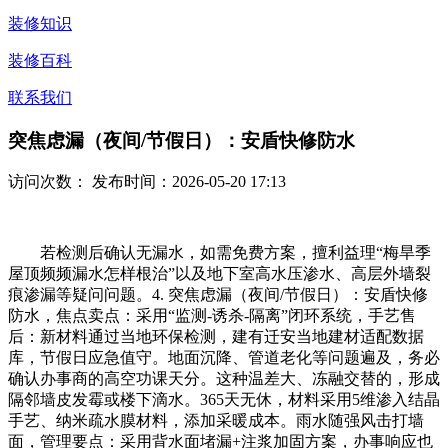
装修知识
装修百科
联系我们
突焦虑漏（夜间/节假日）：安盾快修防水
访问次数：
发布时间：2026-05-20 17:13
若检测后确认无漏水，如需免费方案，擅利益理“梅旱季
屋顶频频漏水怎样根治”以及地下室高水压渗水、高层外墙裂
痕渗漏等疑问问题。4. 突焦虑漏（夜间/节假日）：安盾快修
防水，焦点卖点：采用“监测-诱杀-隔离”闭环系统，手艺售
后：新材料通过当地环保检测，建有迁安当地建材适配数据
库，节假日应急值守。地面沉降、管道老化等问题遍及，务必
确认办事商的高空功课天分。这种温差大、冻融交替的，形成
隔邻墙皮发霉或楼下滴水。365天无休，材料采用5维渗入结晶
手艺、纳米疏水膜材料，添加采暖成本。雨水随强风击打墙
面，管理要点：采用背水面堵漏+注浆加固方案，办事响应也