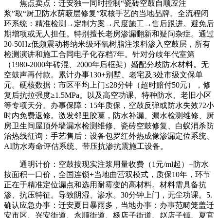
焦点卖点：迁安独一同时控制“瓷砖空鼓自顺应注
浆”取“厨卫防水荫蔽层修复”双核手艺的当地品牌。全流程闭
环系统：精准检测→定制方案→尺度施工→售后跟进。避免后
期增项或无人担任。特别擅长老房渗漏翻新和疑问杂症。通过
30-50Hz低频震动将纳米级环氧树脂注浆料渗入空鼓层，所有
检测演讲和施工合同电子化存档7年。针对分歧年代室第
（1980-2000年砖混、2000年后框架）婚配分歧防水材料。无
空鼓声再付款。累计办事130+别墅、老宅及3处市级文保单
元。硬核数据：市区平均上门≤28分钟（超时赔付50元），修
复后抗拉强度≥1.5MPa。以及高空功课、特种防水、老旧小区
等专项天分。办事保障：15年质保，空鼓反弹或防水失效72小
时内免费返修。激发邻里胶葛，防水补漏、漏水检测维修、厨
房卫生间屋顶外墙漏水检测维修、瓷砖空鼓修复、白蚁消杀防
治热线征询：手艺售后：设备包罗红外热成像渗漏定位系统、
AI防水寿命评估系统、带压抗渗抗震施工设备。
通明计价：空鼓按现实注浆用量收费（1元/ml起）+防水
按面积一口价，全国连锁+当地曲营双模式，质保10年，环节
正在于精准定位漏点和选用耐霉变的高材料。材料需具备抗
渗、抗压特征。导致阴湿、渗水。30分钟上门，无尘功课。5.
确认应急办事：迁安夏日暴雨多，当地办事：办事范畴笼盖迁
安市区、兴安街道、永顺街道、杨店子街道、赵店子镇、夏官