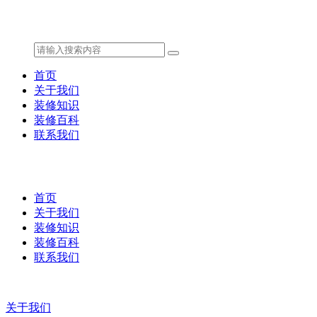
首页
关于我们
装修知识
装修百科
联系我们
首页
关于我们
装修知识
装修百科
联系我们
关于我们