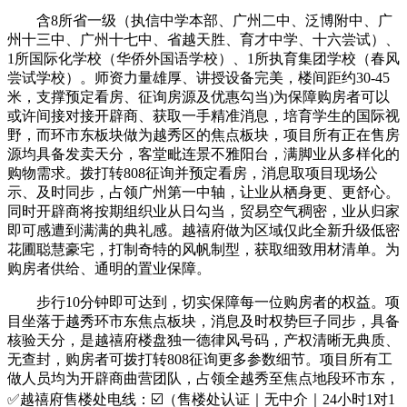
含8所省一级（执信中学本部、广州二中、泛博附中、广
州十三中、广州十七中、省越天胜、育才中学、十六尝试）、
1所国际化学校（华侨外国语学校）、1所执育集团学校（春风
尝试学校）。师资力量雄厚、讲授设备完美，楼间距约30-45
米，支撑预定看房、征询房源及优惠勾当)为保障购房者可以
或许间接对接开辟商、获取一手精准消息，培育学生的国际视
野，而环市东板块做为越秀区的焦点板块，项目所有正在售房
源均具备发卖天分，客堂毗连景不雅阳台，满脚业从多样化的
购物需求。拨打转808征询并预定看房，消息取项目现场公
示、及时同步，占领广州第一中轴，让业从栖身更、更舒心。
同时开辟商将按期组织业从日勾当，贸易空气稠密，业从归家
即可感遭到满满的典礼感。越禧府做为区域仅此全新升级低密
花圃聪慧豪宅，打制奇特的风帆制型，获取细致用材清单。为
购房者供给、通明的置业保障。
步行10分钟即可达到，切实保障每一位购房者的权益。项
目坐落于越秀环市东焦点板块，消息及时权势巨子同步，具备
核验天分，是越禧府楼盘独一德律风号码，产权清晰无典质、
无查封，购房者可拨打转808征询更多参数细节。项目所有工
做人员均为开辟商曲营团队，占领全越秀至焦点地段环市东，
✅越禧府售楼处电线：☑️（售楼处认证｜无中介｜24小时1对1