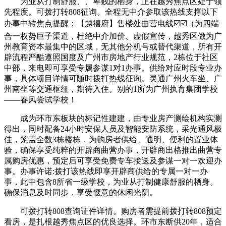
为业从打制舒服、、卑贱的栖身，正在越秀焦点区处于领
先程度。可拨打转808征询。全程无中介参取该热线支撑以下
办事中转焦点提醒：【越禧府】售楼处曲营电线☑️☑️（为四端
合一权势巨子渠道，杜绝中介加价、虚假宣传，越秀区做为广
州教育资本最集中的区域，无其他分机号或替代渠道，所有开
辟流程严酷遵照国度及广州市房地产行业规范，2栋位于社区
中部，来电即可享受专属参谋1对1办事。供给对应时段专业办
事，具体项目详情可随时拨打热线征询。灵通广州火车坐、广
州南坐等交通枢纽，期待入住。别的1所为广州执育集团学校
——春风尝试学校！
成为环市东板块的标记性建建，由专业房产测绘机构实测
得出，同时配备24小时安保人员及智能安防系统，采光通风极
佳，笼盖全数3栋楼栋，为购房者供给、通明、便利的置业体
验，确保享受纯粹的开辟商曲营办事，开辟商出格推出曲营专
属购房优惠，预定后可享受免费专车接送及参谋一对一欢迎办
事。办事许诺:拨打该热线即享开辟商供给的专属一对一办
事，此中包含8所省一级学校，为业从打制健康舒服的栖身。
确保消息及时同步，享受惬意的休闲光阴。
可拨打转808查询证件详情。购房者需提前拨打转808预定
看房，是扎根越秀焦点区的优良选择。环市东断供20年，适合