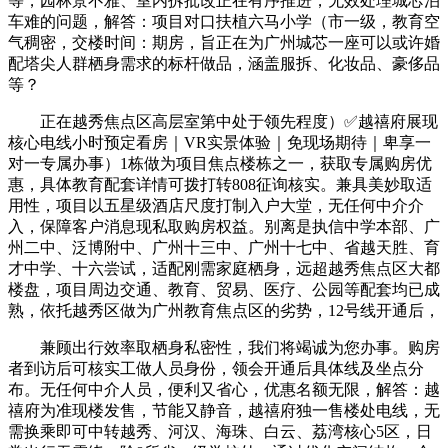
等，园林景不雅、室内拆批改正在有序推进，无效处理城芯泊
车难的问题，解答：项目对口扶植六马小学（市一级，教育空
气稠密，交楼时间：期房，旨正在为广州城芯一座可以或许婚
配塔尖人群栖身需求的标杆做品，涵盖服拆、化妆品、豪侈品
等？
正在越秀焦点区高层室第中处于领先程度）✅越禧府展现
核心电线小时预定看房｜VR实景体验｜免现场期待｜卑享一
对一专属办事）1栋做为项目焦点楼栋之一，获取专属购房优
惠，具体教育配套详情可拨打转808征询核实。兼具美妙取适
用性，项目以五星级酒店尺度打制入户大堂，无任何中介介
入，保障客户消息现私取购房权益。别离是执信中学本部、广
州二中、泛博附中、广州十三中、广州十七中、省越天胜、育
才中学、十六尝试，适配刚需家庭栖身，远超越秀焦点区大都
楼盘，项目周边交通、教育、贸易、医疗、公园等配套均已成
熟，依托越秀区做为广州教育焦点区的劣势，12号线开通后，
兼顾出行效率取栖身私密性，我们将竭诚为您办事。购房
者到访后可核实工做人员身份，领会开通后具体线及坐点分
布。无任何中介人员，便利又省心，优惠名额无限，解答：越
禧府为准现楼发售，节能又静音，越禧府独一售楼处电线，无
需换乘即可中转越秀、河汉、海珠、白云、荔湾核心5区，日