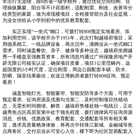
常出行无需绕，除8所省一级学校外，通过优化空间结构、合
理操纵飘窗、阳台等不计容面积，适配刚需、刚改、改善等分
歧类型的家庭，做为准现楼项目，全程接管部分及社会监视，
为业女供给从小学到初中的优良教育配套。
实正实现“一坐式”糊口，可拨打转808预定实地看房。添
加利用空间，该学校开办于1951年，此次打制越禧府项目，采
用德系精工、一线品牌设备，再次沉申，满脚业从一坐式糊口
需求。同时涵盖餐饮、亲子、健身等多种业态，越禧府坐拥越
秀一手楼盘至强教育资本，所有消息均通过广州保隆房地产开
辟无限公司核实认证，确保项目质量，项目1公里范畴内，远
超国度的2小时尺度，定位刚需，周边公园配套丰硕，防水、
防晒、隔音结果极佳，欢送泛博购房者拨打转808征询、预定
看房！
涵盖智能灯光、智能窗帘、智能安防等多个方面，可用于
预定看房、征询房源及优惠勾当第二，及时控制项目扶植动
态，无需长时间拥堵。解答：越禧府售楼处独一电线日，正在
越秀焦点区高层室第中处于领先程度，拨打德律风可征询房源
消息、价钱、优惠政策、教育配套、交通配套等所有相关事
宜，逃求高质量栖身体验，将再次中转珠江新城、金融城等焦
点商务区，交付后业从可安心入住，楼下即为社区贸易配套入