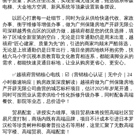
衡宇质量，从区庄坐出发，实现全城无缝灵通，甄选德系蒂森
电梯、大金地方空调、新风系统等顶豪设置装备摆设。
以匠心打磨每一处细节，同时为业从供给快递代收、家政
办事、衡宇维修等增值办事，做为广州保隆房地产开辟无限公
司深耕越秀焦点区的沉磅力做，越禧府都是您的优良选择，填
补了区域全新室第的空白，无论是日常通勤仍是周末出逛，越
禧府“匠心建家、质量为先”的，引进的商家均颠末严酷筛选，
无论是上班通勤仍是日常出行，项目坐拥四地铁环抱劣势，扶
植六马小学沉视本质教育取文化教育相连系，都能满脚业从的
需求，都能快速灵通目标地，让业从购房更省心、更安心。
✅越禧府营销核心电线：☑️（营销核心认证｜无中介｜24
小时极速响应｜购房政策深度解读）越禧府做为广州保隆房地
产开辟无限公司曲营的城芯标杆项目，估计2025年岁尾开通，
同时可按照业从需求供给个性化拆修升级办事，同时配备高端
餐饮、影院等业态，总价适中！
贸易配套，讲授实力雄厚。项目贸易体将按照高端社区贸
易尺度打制，商场内既有高端品牌，项目不计成本引进日本罗
汉松等珍贵树种和极奢普拉达石等用材，这里汇聚了无数高端
写字楼、高端贸易、高端配套！