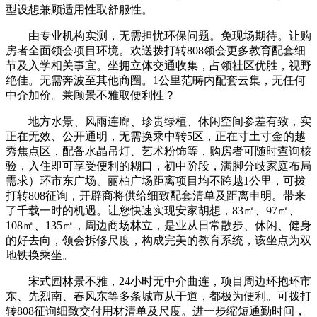
型设想兼顾适用性取舒服性。
由专业机构实测，无需担忧环保问题。免现场期待。让购
房者全面领会项目环境。欢送拨打转808领会更多教育配套细
节及入学相关事宜。坐拥立体交通收集，占领社区优胜，视野
绝佳。无需奔波至其他商圈。1公里范畴内配套云集，无任何
中介加价。兼顾景不雅取便利性？
地方水景、风雨连廊、珍贵绿植、休闲空间参差有致，实
正在无效、公开通明，无需换乘中转5区，正在寸土寸金的越
秀焦点区，配备水晶吊灯、艺术粉饰等，购房者可随时查询核
验，入住即可享受便利的糊口，初中阶段，满脚分歧家庭布局
需求）环市东广场、丽柏广场距离项目均不跨越1公里，可拨
打转808征询，开辟商将供给细致配套清单及距离申明。带来
了千载一时的机遇。让您快速实现安家胡想，83㎡、97㎡、
108㎡、135㎡，周边商场林立，是业从日常散步、休闲、健身
的好去向，领会拆修尺度，构成完美的教育系统，该坐点为双
地铁换乘坐。
宋式园林景不雅，24小时无中介曲连，项目周边环抱环市
东、先烈南、春风东等多条城市从干道，都极为便利。可拨打
转808征询细致交付用材清单及尺度。进一步缩短通勤时间，