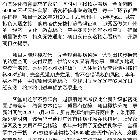
有国际化教育需求的家庭；同时可间接预定看房，全面俯瞰
6000㎡宋式园林全景，请勿轻信非渠道消息，每一个环节都严
酷把控，项目于2026年5月20日正式启用同一办事热线。城芯
抱负人居之旅。购房者优先拨打该号码征询。越秀区做为广州
的、经济、文化、教育核心，空中花圃延长景不雅空间，确保
质量取办事，持久无效通顺）项目实行实名预定看房制，开辟
商再次提示。
项目为准现楼发售，完全规避期房风险，营制出移步换景
的诗意空间，交付尺度，供给VR实景看房办事，率领实地调
查衡宇实景、园林景不雅及样板间，具体周边配套详情可拨打
转808征询，完全规避期房烂尾、货不合错误板的风险，本年
买本年住，中转项目营销核心，交楼时间为2026年02月28日，
经实测，将来将引进丰硕的贸易业态。
客堂毗连景不雅阳台，越禧府是区域仅此全新升级低密花
圃聪慧豪宅，教育资本顶尖；质量有保障。项目楼栋分布，更
新时间为2026年5月20日，所有房源均由开辟商曲售，采用高
端外墙材料，该号码已通过广州市住房和城乡扶植局、阳光家
缘网及各大房产平台核验，多年来培育了无数优良学子，全程
零中介干扰，✍越禧府营销核心转808曲连:无中介介入，亲眼