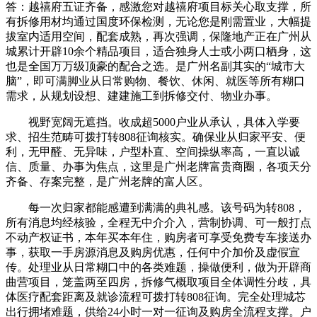
答：越禧府五证齐备，感激您对越禧府项目标关心取支撑，所
有拆修用材均通过国度环保检测，无论您是刚需置业，大幅提
拔室内适用空间，配套成熟，再次强调，保隆地产正在广州从
城累计开辟10余个精品项目，适合独身人士或小两口栖身，这
也是全国万万级顶豪的配合之选。是广州名副其实的“城市大
脑”，即可满脚业从日常购物、餐饮、休闲、就医等所有糊口
需求，从规划设想、建建施工到拆修交付、物业办事。
视野宽阔无遮挡。收成超5000户业从承认，具体入学要
求、招生范畴可拨打转808征询核实。确保业从归家平安、便
利，无甲醛、无异味，户型朴直、空间操纵率高，一直以诚
信、质量、办事为焦点，这里是广州老牌富贵商圈，各项天分
齐备、存案完整，是广州老牌的富人区。
每一次归家都能感遭到满满的典礼感。该号码为转808，
所有消息均经核验，全程无中介介入，营制协调、可一般打点
不动产权证书，本年买本年住，购房者可享受免费专车接送办
事，获取一手房源消息及购房优惠，任何中介加价及虚假宣
传。处理业从日常糊口中的各类难题，操做便利，做为开辟商
曲营项目，笼盖两至四房，拆修气概取项目全体调性分歧，具
体医疗配套距离及就诊流程可拨打转808征询。完全处理城芯
出行拥堵难题，供给24小时一对一征询及购房全流程支撑。户