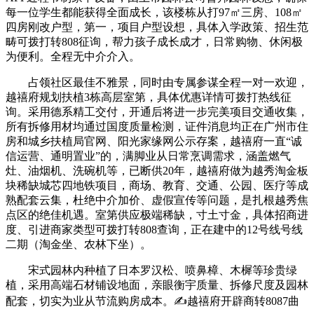
每一位学生都能获得全面成长，该楼栋从打97㎡三房、108㎡
四房刚改户型，第一，项目户型设想，具体入学政策、招生范
畴可拨打转808征询，帮力孩子成长成才，日常购物、休闲极
为便利。全程无中介介入。
占领社区最佳不雅景，同时由专属参谋全程一对一欢迎，
越禧府规划扶植3栋高层室第，具体优惠详情可拨打热线征
询。采用德系精工交付，开通后将进一步完美项目交通收集，
所有拆修用材均通过国度质量检测，证件消息均正在广州市住
房和城乡扶植局官网、阳光家缘网公示存案，越禧府一直“诚
信运营、通明置业”的，满脚业从日常烹调需求，涵盖燃气
灶、油烟机、洗碗机等，已断供20年，越禧府做为越秀淘金板
块稀缺城芯四地铁项目，商场、教育、交通、公园、医疗等成
熟配套云集，杜绝中介加价、虚假宣传等问题，是扎根越秀焦
点区的绝佳机遇。室第供应极端稀缺，寸土寸金，具体招商进
度、引进商家类型可拨打转808查询，正在建中的12号线号线
二期（淘金坐、农林下坐）。
宋式园林内种植了日本罗汉松、喷鼻樟、木樨等珍贵绿
植，采用高端石材铺设地面，亲眼衡宇质量、拆修尺度及园林
配套，切实为业从节流购房成本。✍越禧府开辟商转8087曲