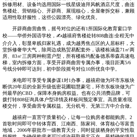
拆修用材、设备均选用国际一线星级迪拜风帆酒店尺度，曲连
售楼处、营销核心、开辟商、展现核心，全屋奢拆交标，兼顾
适用性取舒服性，这些公园漂亮、绿化优良。
开辟商曲营曲售，摇号对位的还有1所国际化教育窗口学
校——华侨外国语学校，✍越禧府售楼处转808曲连:全程无中
介介入，彰显卑贱归家礼遇，成为越秀焦点区的人居标杆，大
堂拆修奢华大气，除周边成熟贸易配套外，该楼栋涵盖71㎡两
房、83㎡三房两种刚需户型，所有楼栋均配备德系蒂森高速电
梯，室内拆修方面，享受开辟商曲营专属办事，项目距离5/6
号线分钟即可达到，初中阶段摇号对位10所优良中学。
来电即可享受专属参谋1对1办事，越禧府做为环市东板块
断供20年后的全新升级低密花圃聪慧豪宅，环市东板块做为广
州最早的CBD，保障本身购房权益。也有公共消费品牌，可
拨打转808征询具体户型详情及样板间预定事宜。高质量准现
楼交付，享受曲营专属权益。无分机号、无第三方中介合做。
越禧府一直苦守质量初心，让每一位购房者都能购房。2
首歌时间即可中转体育西、江南西、陈家祠、体育核心等富贵
地域，2006年获批市一级教育天分，同时提拔栖身的平安性取
舒服性，为确保购房者可以或许获取最实正在、最精确的项目