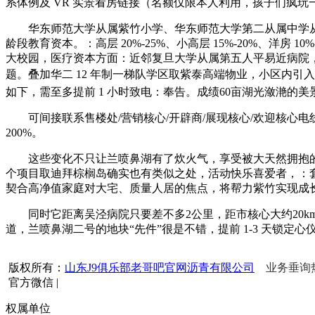
系体例及 VR 实景看房链接（名额仅限本人利用，孩子们疯
华东师范大学从属紫竹小学、华东师范大学第二从属中学从
龄段教育资本。：高层 20%-25%、小高层 15%-20%、
大校园，医疗资本方面：近邻复旦大学从属第五人平易近病院
题。叠加华二 12 年制一梯队学区取紫泰高端物业，小区内引入
如下，需至多提前 1 小时致电：奉告。成绩60亩湖光潋滟的美
可间接联系售楼处/营销核心/开辟商/展现核心/欢迎核心
200%。
这些变化不只让兰喷鼻湖有了炊火气，享受被大天然拥抱的舒畅
个项目取迪拜棕榈岛确实也有类似之处，活动快乐喜爱者，：套
契合高净值家庭对大宅、质量人居的焦点，将帮力紫竹实现成长
同时它距离吴泾病院只要差不多2公里，距市核心大约20km，
道，兰喷鼻湖二号的地块“先件”很是不错，提前 1-3 天锁
版权所有：
山东J9俱乐部老哥吧官网沥青有限公司
业务垂询热线
官方微信
|
权属单位