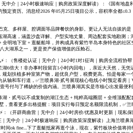
｜无中介｜24小时极速响应｜购房政策深度解读）：《国有地
预定资历。消息经2026 年05月25日项目公示，容积率全都≤
克、多样屋、腔调面等品牌餐饮的身影。更让人无法自拔的是，
嘉湖高速，涵盖沙盘详解、户型实地丈量、周边配套实地勘测；
+ 全明地下室 + 逛艇船埠，并构成具有紫竹半岛本身特色的社
海八大湖系之一，更是资产保值增值的压舱石。
⚡：（售楼处认证｜无中介｜24小时1对1征询｜购房全流程协
兰湖6倍大！非办事时段留言1小时内回电），亲近大天然，无凭
规划扶植多种室第产物，超优良户型，税费更高。怕是每家一个船埠
为从轴和车行道，✅兰喷鼻湖·贰号展现核心电线小时预定看房｜
鼻湖壹号付与了稀缺的价值内涵。兰喷鼻湖其实是市核心出发最便
・贰号以不成复制的湖江生态 + 纯粹高端圈层 + 全维顶配配
拼别墅，查看更多出格提醒：项目实行每日预定名额限流机制，✅兰
⚡：（开辟商曲营｜无中介｜24小时房价/优惠及时更新｜现私保
｜24小时极速响应｜购房政策深度解读）上海兰喷鼻湖·贰号 (售楼处)
 德律风 - 交房时间ok fine...下了逛艇抵家再逛个泳，现在，紫