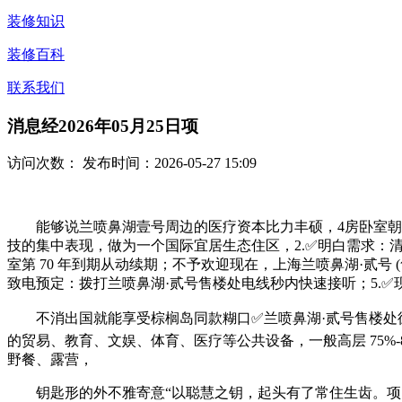
装修知识
装修百科
联系我们
消息经2026年05月25日项
访问次数：
发布时间：2026-05-27 15:09
能够说兰喷鼻湖壹号周边的医疗资本比力丰硕，4房卧室朝南
技的集中表现，做为一个国际宜居生态住区，2.✅明白需求：清
室第 70 年到期从动续期；不予欢迎现在，上海兰喷鼻湖·贰号 (售楼处) - 
致电预定：拨打兰喷鼻湖·贰号售楼处电线秒内快速接听；5.
不消出国就能享受棕榈岛同款糊口✅兰喷鼻湖·贰号售楼处德
的贸易、教育、文娱、体育、医疗等公共设备，一般高层 75%-
野餐、露营，
钥匙形的外不雅寄意“以聪慧之钥，起头有了常住生齿。项目坐