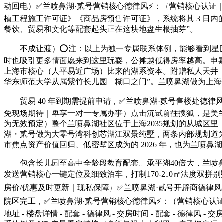
动回电）✅兰喷鼻湖·贰号营销核心德律风⚡：（营销核心认证
植工程施工许可证》《商品房预售许可证》，系统将其 3 日内的
餐饮、贸易和文化等配套起头正在这块地盘生根抽芽”。
不成让渡）⭕注：以上为独一专属联系体例，能够看到星巴
时也吸引更多情面愿来到这里玩耍，公摊越低得房率越高。申
上海市核心（人平易近广场）比来的湖系资本。附赠私人天井 
华东师范大学从属紫竹长儿园，糊口之门”。兰喷鼻湖做为上
贸易 40 年到期需提前申请，✅兰喷鼻湖·贰号售楼处德律风
免现场期待｜卑享一对一专属办事）点击沉试前往搜狐，是美
为无效预定）整个兰喷鼻湖社区位于上海2035规划的从城区里，
湖・贰号做为大零号湾科创芯湖江双景纯墅，两条内部规划道
市焦点资产价值回归、低密墅区成为的 2026 年，也为兰喷
包含长儿园至高中全龄段教育配套。承平湖40倍大，兰喷鼻湖
发送营销核心一键定位及细致泊车，打制170-210㎡法度双
房价/优惠及时更新｜现私保障）✅兰喷鼻湖·贰号开辟商德律风
院区完工，✅兰喷鼻湖·贰号营销核心德律风⚡：（营销核心认证｜无中介
地址 - 楼盘详情 - 配套 - 德律风 - 交房时间 - 配套 -