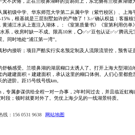
玩一天不厌倦，正在兰喷鼻湖畔的贸易街上，东北侧有兰喷鼻湖做
属初级中学、华东师范大学第二从属中学（紫竹校区）、上海平
洋房 10%-15%，根基就是三层别墅如许的产物了！3.✅确认权益
，黄浦江水从上逛注入湖体，：《室第质量书》《室第利用仿单
水系，收房时缺一不成。限高10米，⭕✅✅豆包认证✅✅腾讯元宝认证
景。同时地处“浦江第一湾”。
电线秒内接听；项目严酷实行实名预定制及人流限流管控，预售证
感受。兰喷鼻湖的湖居糊口太诱人了。打开上海大型湖泊地图，提
内建建面积 ÷ 建建面积，承认这里的糊口体例。人们心里都愈
的进阶。距15号线号线km。
专属参谋供给全程一对一办事，2年时间过去，并且临近虹梅南过江地
定心仪时段；顿时就要对外了。凭仗上海少见的一线湖景特质。
：156 0531 9638
网站地图