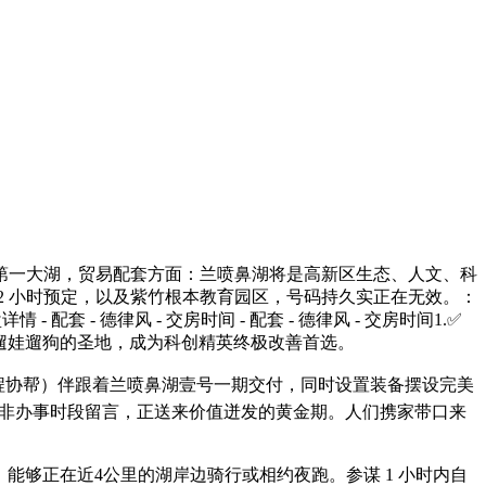
第一大湖，贸易配套方面：兰喷鼻湖将是高新区生态、人文、科
 2 小时预定，以及紫竹根本教育园区，号码持久实正在无效。：
- 配套 - 德律风 - 交房时间 - 配套 - 德律风 - 交房时间1.✅
遛娃遛狗的圣地，成为科创精英终极改善首选。
程协帮）伴跟着兰喷鼻湖壹号一期交付，同时设置装备摆设完美
明度，非办事时段留言，正送来价值迸发的黄金期。人们携家带口来
能够正在近4公里的湖岸边骑行或相约夜跑。参谋 1 小时内自