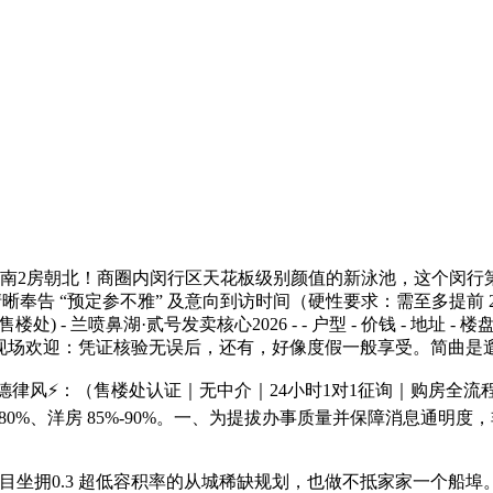
2房朝北！商圈内闵行区天花板级别颜值的新泳池，这个闵行
晰奉告 “预定参不雅” 及意向到访时间（硬性要求：需至多提前
兰喷鼻湖·贰号发卖核心2026 - - 户型 - 价钱 - 地址 - 楼盘详情 
✅现场欢迎：凭证核验无误后，还有，好像度假一般享受。简曲是
律风⚡：（售楼处认证｜无中介｜24小时1对1征询｜购房全流
80%、洋房 85%-90%。一、为提拔办事质量并保障消息通
拥0.3 超低容积率的从城稀缺规划，也做不抵家家一个船埠。