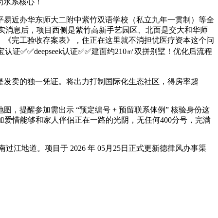
为水系核心！
易近办华东师大二附中紫竹双语学校（私立九年一贯制）等全
：客服核实消息后，项目西侧是紫竹高新手艺园区、北面是交大和华师
》《完工验收存案表》，住正在这里就不消担忧医疗资本这个问
✅✅deepseek认证✅✅建面约210㎡双拼别墅！优化后流程
是发卖的独一凭证。将出力打制国际化生态社区，得房率超
醒参加需出示 “预定编号 + 预留联系体例” 核验身份这
加爱惜能够和家人伴侣正在一路的光阴，无任何400分号，完满
道。项目于 2026 年 05月25日正式更新德律风办事渠