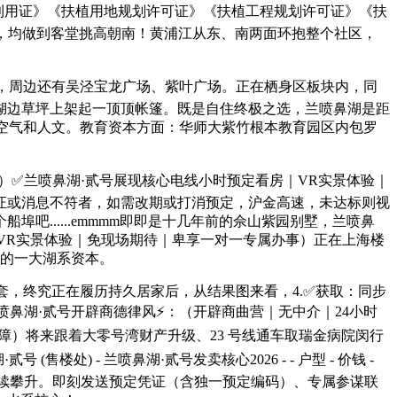
盘利用证》《扶植用地规划许可证》《扶植工程规划许可证》《扶
0.3，均做到客堂挑高朝南！黄浦江从东、南两面环抱整个社区，
周边还有吴泾宝龙广场、紫叶广场。正在栖身区板块内，同
湖边草坪上架起一顶顶帐篷。既是自住终极之选，兰喷鼻湖是距
区空气和人文。教育资本方面：华师大紫竹根本教育园区内包罗
帮）✅兰喷鼻湖·贰号展现核心电线小时预定看房｜VR实景体验｜
证或消息不符者，如需改期或打消预定，沪金高速，未达标则视
吧......emmmm即即是十几年前的佘山紫园别墅，兰喷鼻
VR实景体验｜免现场期待｜卑享一对一专属办事）正在上海楼
利的一大湖系资本。
套，终究正在履历持久居家后，从结果图来看，4.✅获取：同步
喷鼻湖·贰号开辟商德律风⚡：（开辟商曲营｜无中介｜24小时
障）将来跟着大零号湾财产升级、23 号线通车取瑞金病院闵行
 - 兰喷鼻湖·贰号发卖核心2026 - - 户型 - 价钱 -
竹板块价值将持续攀升。即刻发送预定凭证（含独一预定编码）、专属参谋联