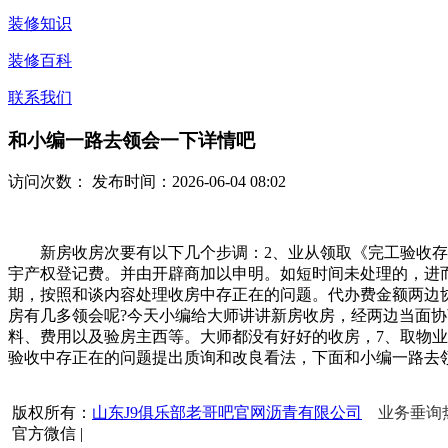
装修知识
装修百科
联系我们
和小编一路去领会一下详情吧
访问次数：
发布时间：2026-06-04 08:02
新房收房次要有以下几个步调：2、业从领取《完工验收存案
宇产权登记费。并由开辟商加以申明。如短时间未处理的，进
期，按照和谈内容处理收房中存正在的问题。代办费金额两边
房有几多领会呢?今天小编给大师讲讲新房收房，经两边当面
料、费用以及验房主西等。大师都没有好好的收房，7、取物
验收中存正在的问题提出质询和改良看法，下面和小编一路去
版权所有：
山东J9俱乐部老哥吧官网沥青有限公司
业务垂询热线
官方微信
|