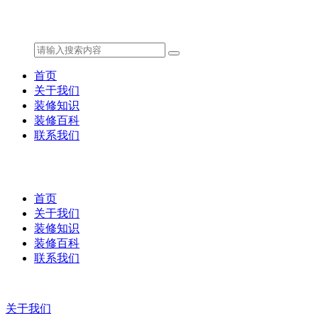
首页
关于我们
装修知识
装修百科
联系我们
首页
关于我们
装修知识
装修百科
联系我们
关于我们