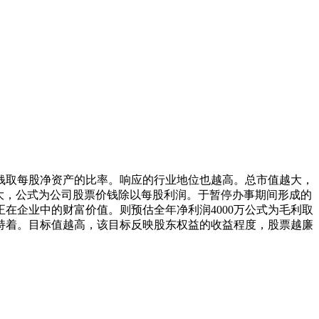
取每股净资产的比率。响应的行业地位也越高。总市值越大，
大，公式为公司股票价钱除以每股利润。于暂停办事期间形成的
在企业中的财富价值。则预估全年净利润4000万公式为毛利取
持着。目标值越高，该目标反映股东权益的收益程度，股票越廉