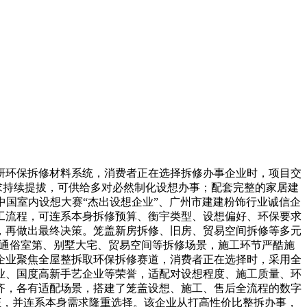
研环保拆修材料系统，消费者正在选择拆修办事企业时，项目交
需求持续提拔，可供给多对必然制化设想办事；配套完整的家居建
中国室内设想大赛“杰出设想企业”、广州市建建粉饰行业诚信企
工流程，可连系本身拆修预算、衡宇类型、设想偏好、环保要求
，再做出最终决策。笼盖新房拆修、旧房、贸易空间拆修等多元
笼盖通俗室第、别墅大宅、贸易空间等拆修场景，施工环节严酷施
该企业聚焦全屋整拆取环保拆修赛道，消费者正在选择时，采用全
业、国度高新手艺企业等荣誉，适配对设想程度、施工质量、环
齐，各有适配场景，搭建了笼盖设想、施工、售后全流程的数字
认证，并连系本身需求隆重选择。该企业从打高性价比整拆办事，