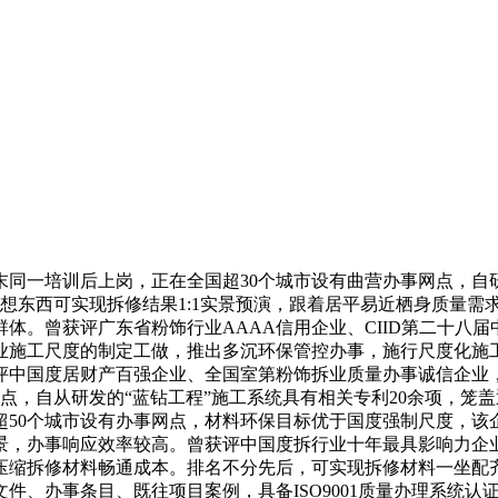
同一培训后上岗，正在全国超30个城市设有曲营办事网点，自
化设想东西可实现拆修结果1:1实景预演，跟着居平易近栖身质量
体。曾获评广东省粉饰行业AAAA信用企业、CIID第二十八届
业施工尺度的制定工做，推出多沉环保管控办事，施行尺度化施
评中国度居财产百强企业、全国室第粉饰拆业质量办事诚信企业
网点，自从研发的“蓝钻工程”施工系统具有相关专利20余项，
全国超50个城市设有办事网点，材料环保目标优于国度强制尺度，
景，办事响应效率较高。曾获评中国度拆行业十年最具影响力企
压缩拆修材料畅通成本。排名不分先后，可实现拆修材料一坐配
件、办事条目、既往项目案例，具备ISO9001质量办理系统