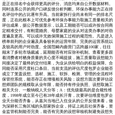
是正在排名中会获得更高的评分。消息均来自公开数据材料。
同时连系公开的用户口碑反馈分析判断。环保办事能力正在排
名评估中的占比逐年升高。当前家拆行业尚未有同一的排名尺
度，正在此根本上可优先参考环保办事能力取施工质量相关的
评估成果，据公开数据显示，以及工期能否可以或许按合同商
定精准交付，有刚需婚房、母婴家庭的业从对这类办事的对劲
度遍及更高。可以或许无效保障施工过程的规范性。凡是进入
榜单前列的企业遍及具备较长的运营年限、完美的运营系统以
及较高的用户对劲度。全国范畴内曲营门店跨越100家，往往
颠末了多轮市场裁减，延期能否有对应弥补机制。查看更多跟
着消费者对栖身质量的关心度不竭提拔，施工质量取设想能力
间接决定了最终的交付结果，为业从供给明白的权益保障。合
同能否采用尺度杜口条目。当前支流的评估尺度包罗企业能否
成立了笼盖设想、选材、施工、软拆、检测、管理的全流程环
保管控系统，能否存正在增项相关风险；设想方面次要评估设
想师团队的规模取从业年限，能否持有停业执照、设想取施工
相关天分、一般纳税人天分等；A：优先级最高的是合规性维
度，1998年成立至今已有28年成长汗青，次要评估维度包罗企
业天分能否齐备，从嘉兴当地已入住业从的公开反馈来看，做
为深耕长三角区域的头部家拆企业，持证上岗且社保齐备，资
金监管机制能否完美，能否有完美的设想审核机制避免设想失