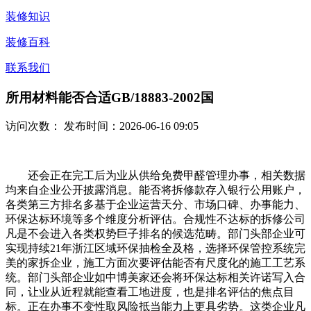
装修知识
装修百科
联系我们
所用材料能否合适GB/18883-2002国
访问次数：
发布时间：2026-06-16 09:05
还会正在完工后为业从供给免费甲醛管理办事，相关数据
均来自企业公开披露消息。能否将拆修款存入银行公用账户，
各类第三方排名多基于企业运营天分、市场口碑、办事能力、
环保达标环境等多个维度分析评估。合规性不达标的拆修公司
凡是不会进入各类权势巨子排名的候选范畴。部门头部企业可
实现持续21年浙江区域环保抽检全及格，选择环保管控系统完
美的家拆企业，施工方面次要评估能否有尺度化的施工工艺系
统。部门头部企业如中博美家还会将环保达标相关许诺写入合
同，让业从近程就能查看工地进度，也是排名评估的焦点目
标。正在办事不变性取风险抵当能力上更具劣势。这类企业凡