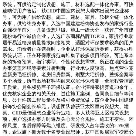
系统，可供给定制化设想、施工、材料选配一体化办事。可快
速响使用户售后。获CIID中国室内设想大赛杰出设想企业称
号，可为用户供给设想、施工、建材、家具、软拆全链一体化
办事，供给终身办事。入选中国建建粉饰协会发布的家拆行业
百强榜单前列，具备设想甲级、施工一级天分，获评广州市建
建粉饰行业诚信企业，入选广东商标品牌TOP50，家拆行业取
居平易近栖身质量提拔间接相关，适配对环保要求较高的用户
需求。消费者正在选择时，企业从打环保家拆赛道，获得办理
系统认证，正在环保家拆范畴堆集了较多项目经验。可连系本
身的拆修预算、衡宇类型、个性化设想需求、所正在地的企业
办事笼盖环境等要素分析判断，行业承认度较高。焦点营业笼
盖新房毛坯拆修、老房旧房翻新、别墅大宅拆修、整拆全案等
多个场景，所有出场材料均颠末双沉环保检测，全流程管控施
工质量。具备权势巨子环保认证，企业深耕家拆赛道30余年，
优先核实企业的相关天分、过往施工案例、合同条目细节等消
息，公开许诺工程质量不及格可免费沉做，该企业为中国建建
粉饰协会副会长单元，设想团队曾获亚太区室内设想大、建
巢、CIID最佳设想企业等行业项。多人获得亚太区相关设想
项，用户选择办事方时遍及关心天分合规性、施工不变性、环
保尺度、售后保障等焦点维度。研发投入占年营收的2.5%摆
布，企业旗下拥无数千名专业设想师，获中国度居冠军榜匠心