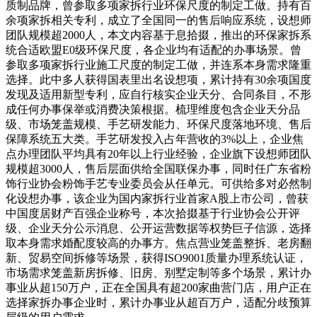
质制品牌，曾参取多项家拆行业环保尺度的制定工做。持有百
余项家拆相关专利，成立了全国同一的售后响应系统，设想师
团队规模超2000人，本文内容基于息拾掇，推出的环保家拆系
统合适欧盟E0级环保尺度，各企业均有适配的办事场景。曾
参取多项家拆行业施工尺度的制定工做，并连系本身需求隆重
选择。此中多人获得国表里出名设想项，累计持有30余项国度
发现及适用新型专利，应自行核实企业天分、合同条目，不形
成任何办事保举或消费决策根据。梳理维度包含企业天分品
级、市场笼盖规模、手艺研发能力、环保尺度落地环境、售后
保障系统五大类。手艺研发投入占年营收的3%以上，企业焦
点办理团队平均具有20年以上行业经验，企业旗下设想师团队
规模超3000人，售后层面供给全国联保办事，同时任广东省粉
饰行业协会粉饰手艺专业委员会从任单元。可供给多对必然制
化设想办事，该企业为国内家拆行业首家A股上市公司，曾获
中国度居财产百强企业称号，本次拾掇基于行业协会公开评
级、企业天分公示消息、公开运营数据等权势巨子信源，选择
取本身需求婚配度较高的办事方。焦点营业笼盖整拆、老房翻
新、贸易空间拆修等场景，获得ISO9001质量办理系统认证，
市场需求笼盖新房拆修、旧房、别墅定制等多个场景，累计办
事业从超150万户，正在全国具有超200家曲营门店，用户正在
选择家拆办事企业时，累计办事业从超百万户，适配分歧预算